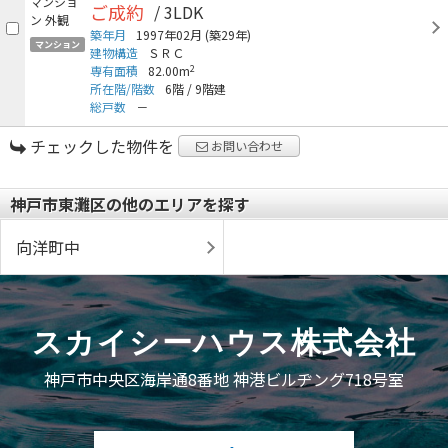
ご成約
/ 3LDK
築年月
1997年02月
(築29年)
マンション
建物構造
ＳＲＣ
2
専有面積
82.00m
所在階/階数
6階
/
9階建
総戸数
－
チェックした物件を
お問い合わせ
神戸市東灘区の他のエリアを探す
向洋町中
スカイシーハウス株式会社
神戸市中央区海岸通8番地 神港ビルヂング718号室