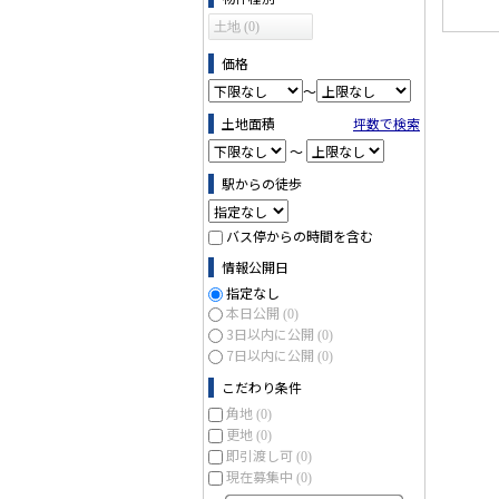
土地 (0)
価格
～
土地面積
坪数で検索
～
駅からの徒歩
バス停からの時間を含む
情報公開日
指定なし
本日公開
(0)
3日以内に公開
(0)
7日以内に公開
(0)
こだわり条件
角地
(0)
更地
(0)
即引渡し可
(0)
現在募集中
(0)