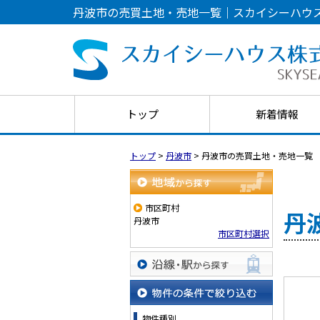
丹波市の売買土地・売地一覧｜スカイシーハウ
トップ
新着情報
トップ
>
丹波市
>
丹波市の売買土地・売地一覧
地域から探す
市区町村
丹
丹波市
市区町村選択
沿線・駅から探す
物件の条件で絞り込む
物件種別